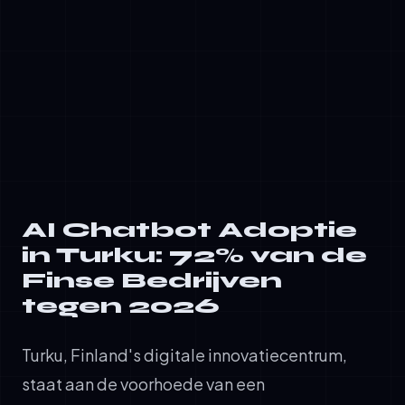
casestudies van Turku's manufacturing en e-
commerce bedrijven demonstreren tastbare
terugbetaaltijdperken van 6-9 maanden,
waardoor aarzeling onder besluitvormers
afneemt.
AI Chatbot Adoptie
in Turku: 72% van de
Finse Bedrijven
tegen 2026
Turku, Finland's digitale innovatiecentrum,
staat aan de voorhoede van een