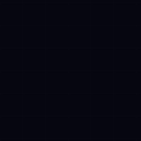
AI Assistant • AetherLink.ai
Hoi! Ik ben
AETHER
, de AI-assistent van
AetherLink. Stel me een vraag over onze
AI-diensten, of vertel me waar ik je mee
kan helpen.
Luister
Wat doet AetherLink precies?
Welke AI-diensten bieden jullie?
Vertel me over jullie team
Ik wil een kennismakingsgesprek