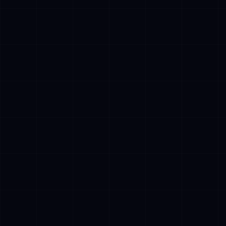
✓
Kostendruк en Arbeidsmarkttightness:
Finland kampt met acute tekorten in
klantenservicefuncties. Bedrijven die