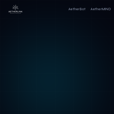
AetherBot
AetherMIND