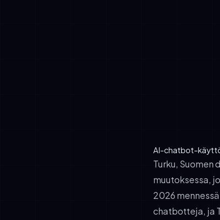
markkinat, T
vaatimusten
vaatimuksenm
pienemmän sä
✓
Asiakasodotu
monikielista
kustannuste
✓
Todistetut s
valmistus- j
kuukauden vä
AI-chatbot-käyttö
Turku, Suomen d
muutoksessa, jo
2026 mennessä 7
chatbotteja, ja 