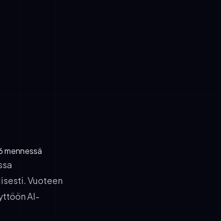
ee
sen ja
atavuutta,
otukset
t Turun
aikoja 6–9
26 mennessä
ssa
isesti. Vuoteen
yttöön AI-