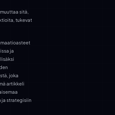
muuttaa sitä,
tioita, tukevat
tomaatioasteet
issa ja
lisäksi
yden
stä, joka
mä artikkeli
maisemaa
 ja strategisiin