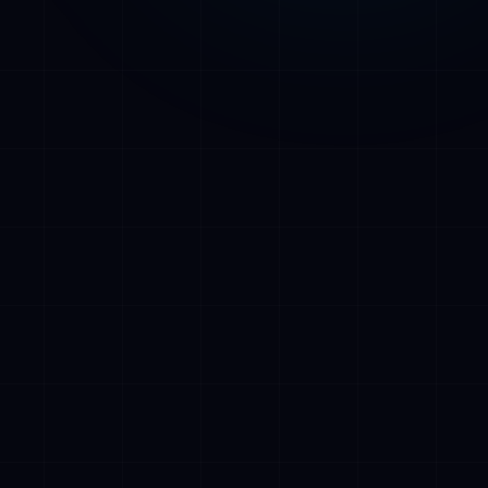
siakaspalvelun
iaalista
 käyttäen.
aalit