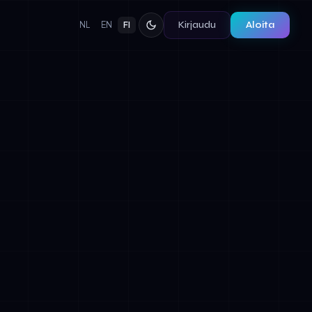
Kirjaudu
Aloita
NL
EN
FI