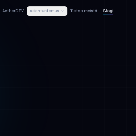
AetherDEV
Asiantuntemus
Tietoa meistä
Blogi