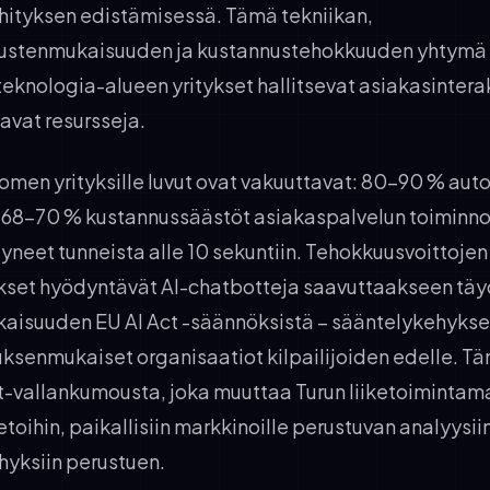
ityksen edistämisessä. Tämä tekniikan,
ustenmukaisuuden ja kustannustehokkuuden yhtymä 
eknologia-alueen yritykset hallitsevat asiakasinterak
kavat resursseja.
uomen yrityksille luvut ovat vakuuttavat: 80–90 % au
le, 68–70 % kustannussäästöt asiakaspalvelun toiminno
yneet tunneista alle 10 sekuntiin. Tehokkuusvoittojen 
tykset hyödyntävät AI-chatbotteja saavuttaakseen tä
isuuden EU AI Act -säännöksistä – sääntelykehykse
ksenmukaiset organisaatiot kilpailijoiden edelle. Tä
ot-vallankumousta, joka muuttaa Turun liiketoiminta
etoihin, paikallisiin markkinoille perustuvan analyysiin
yksiin perustuen.