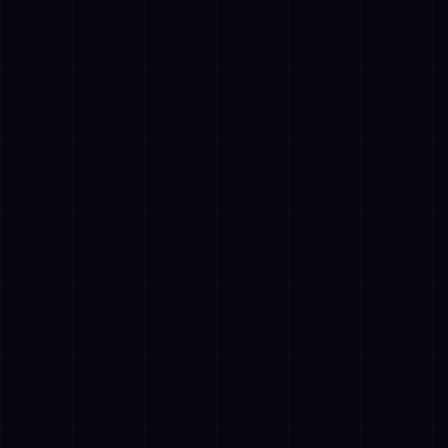
✓
Kustannuspai
rooleissa. Yr
palkkasumma
✓
EU AI Act -v