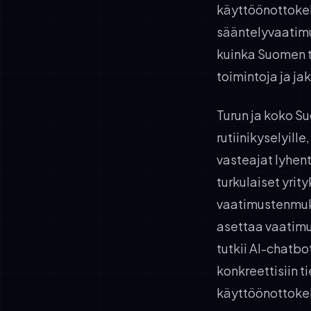
käyttöönottokeh
sääntelyvaatim
kuinka Suomen t
toimintoja ja ja
Turun ja koko S
rutiinikyselyil
vasteajat lyhent
turkulaiset yri
vaatimustenmuka
asettaa vaatimu
tutkii AI-chatb
konkreettisiin ti
käyttöönottokeh