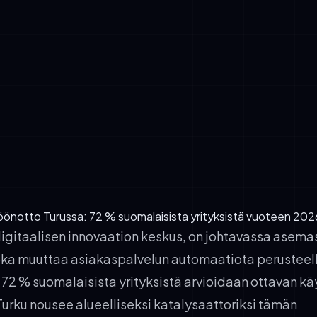
urkulaiset yritykset toimivat sääntelyympäristössä, joka palkits
mukaisuuden. Varhaiset omaksujat, jotka hyödyntävät
ukaisuuteen suunniteltuja ratkaisuja, saavat brändin erilaistumi
äntelyriskiksi.
sten muutokset: Nykyaikaisten kuluttajien odottavat 24/7-sa
 tukea ja välittömiä vastauksia. AI-chatbotit täyttävät nämä od
hokkaasti.
ijoitetun pääoman tuoton historiat: Paikalliset tapaustutkimukse
a verkkokauppafirmoista osoittavat konkreettisia takaisinmaksu
lillä, mikä vähentää päätöksentekijöiden epäröintiä.
önotto Turussa: 72 % suomalaisista yrityksistä vuoteen 20
igitaalisen innovaation keskus, on johtavassa asema
ka muuttaa asiakaspalvelun automaatiota perusteell
2 % suomalaisista yrityksistä arvioidaan ottavan kä
Turku nousee alueelliseksi katalysaattoriksi tämän