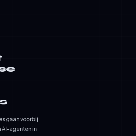
ks, databases)
atie
t
ise
s
es gaan voorbij
 AI-agenten in