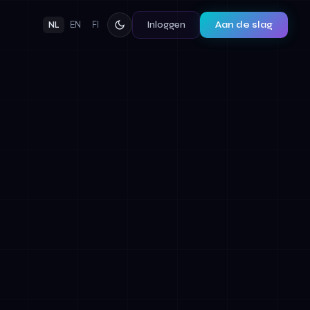
Inloggen
Aan de slag
NL
EN
FI