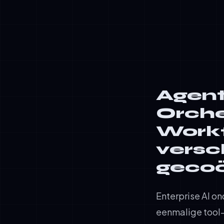
✓
Acties uitv
✓
Dynamisch a
Agent
Orche
Workf
versc
gecoö
Enterprise AI o
eenmalige tool-