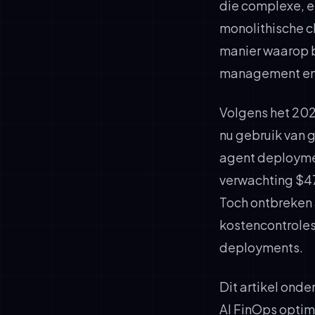
die complexe, 
monolithische 
manier waarop be
management en 
Volgens het 202
nu gebruik van g
agent deploymen
verwachting $47
Toch ontbreken
kostencontroles
deployments.
Dit artikel ond
AI FinOps optim