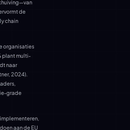
schuiving—van
ervormt de
ly chain
e organisaties
 plant multi-
dt naar
ner, 2024).
aders,
tie-grade
n implementeren,
ldoen aan de EU