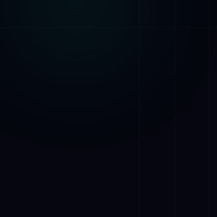
AI Assistant • AetherLink.ai
Hoi! Ik ben
AETHER
, de AI-assistent van
AetherLink. Stel me een vraag over onze
AI-diensten, of vertel me waar ik je mee
kan helpen.
Luister
Wat doet AetherLink precies?
Welke AI-diensten bieden jullie?
Vertel me over jullie team
Ik wil een kennismakingsgesprek