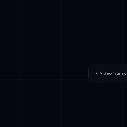
Video Transcr
✓
Työkalujen in