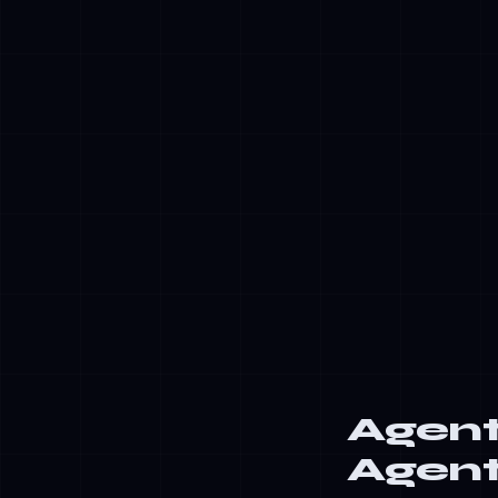
yrityssovellu
✓
Monivaiheise
suorittavat n
✓
Havaintokentt
keskeyttää, 
✓
Suojaukset j
luvattomia t
✓
Mitattavat t
vaatimustenm
Agent
Agent