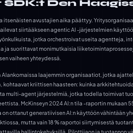
 SDK:t Den Haagis
a itsenäisten avustajien aika päättyy. Yritysorganisaa
ailevat siirtääkseen agentic AI -järjestelmien käytt
önkulkuista, jotka orchestroivat useita agentteja, in
ja ja suorittavat monimutkaisia liiketoimintaprosesse
aisen vaiheen yhteydessä.
 Alankomaissa laajemmin organisaatiot, jotka ajatte
 kohtaavat kriittisen haasteen: kuinka arkkitehtuoida
ita multi-agent järjestelmiä, jotka todella toimivat 
eettista. McKinseyn 2024 AI:n tila -raportin mukaan 5
a on ottanut generatiivisen AI:n käyttöön vähintään y
ktiossa, mutta vain 18 % raportoi siirtymisestä tuota
ttavilla hallintokehyksillä. Pilottijaon ja tuotannon vä