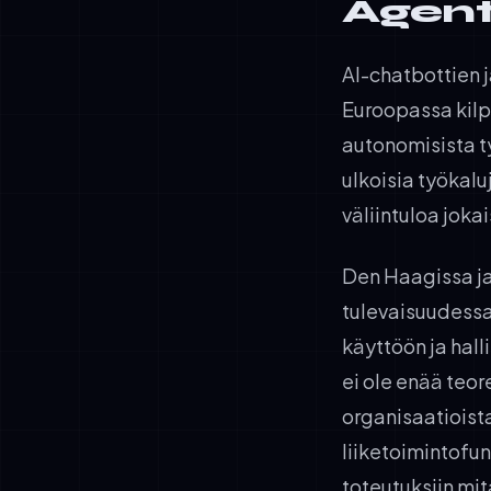
Agent
AI-chatbottien j
Euroopassa kilp
autonomisista ty
ulkoisia työkalu
väliintuloa jok
Den Haagissa ja
tulevaisuudessa,
käyttöön ja hall
ei ole enää teor
organisaatioist
liiketoimintofun
toteutuksiin mita