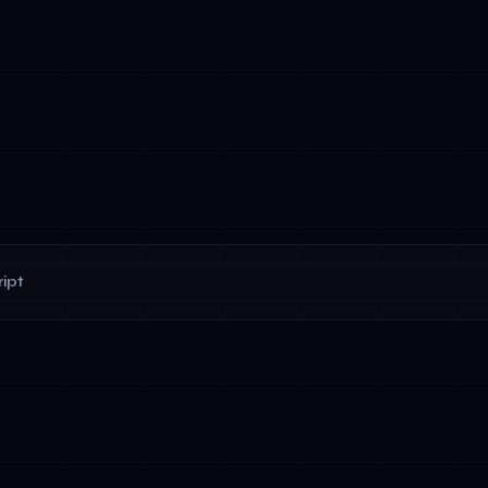
ipt
tegrointi: Agentit yhdistävät API:ihin, tietokantoihin, asiakirjajärj