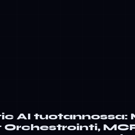
ksiin todellisten toimintojen suorittamiseksi
t suunnitelmat: Agentit hajoittavat monimutkaiset tehtävät alat
e sarjassa tai rinnakkain ja käsittelevät virheitä moitteettomasti
ä ja hallinta: Jokainen toiminta kirjataan, on tarkastettavissa ja
tarkistaa tai perua sen
a hallinta: Sisäänrakennetut rajoitukset estävät agentteja tek
oimintoja tai rikkomasta tietokäytäntöjä
ulokset: Menestysmetriikat, latenssi, kustannukset ja
ukaisuuden tila valvotaan jatkuvasti
ic AI tuotannossa: 
 Orchestrointi, MCP