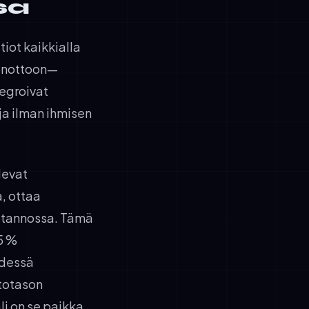
sa
tiot kaikkialla
öönottoon—
tegroivat
ja ilman ihmisen
levat
, ottaa
tuotannossa. Tämä
5 %
hdessä
ntotason
li on se paikka,