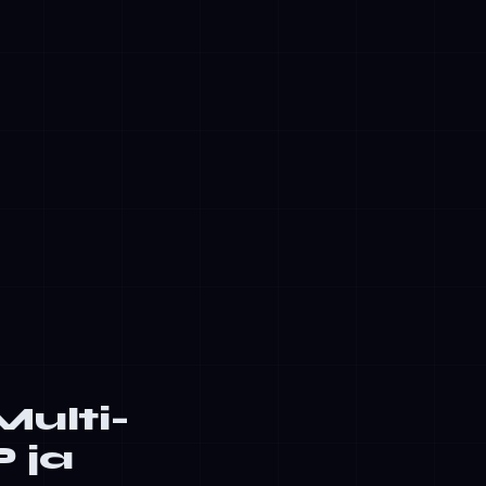
ehtäviksi,
 ihminen voi
emästä
Multi-
 ja