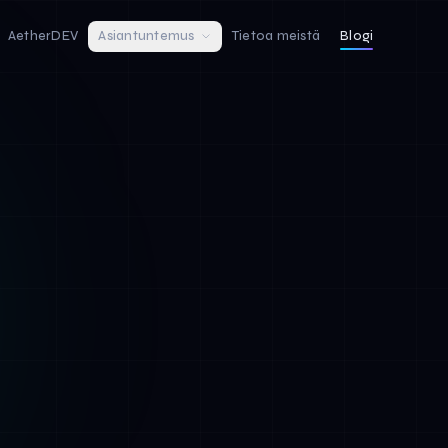
AetherDEV
Asiantuntemus
Tietoa meistä
Blogi