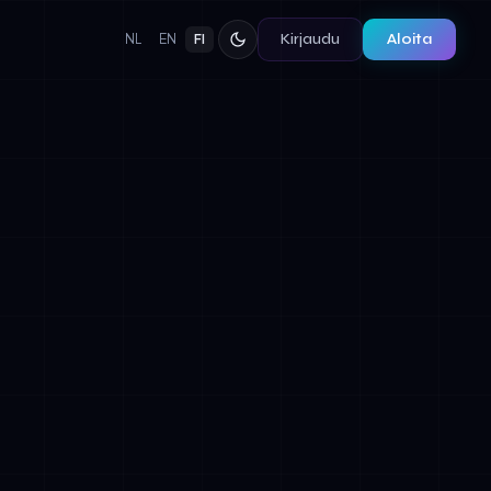
Kirjaudu
Aloita
NL
EN
FI