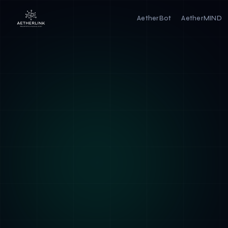
AetherBot
AetherMIND