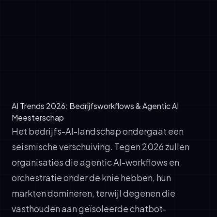
✓
Interne kennisopvraag en besluitvorming
(business-agent)
✓
CRM-gegevensupdates en
workflowtriggers (automatiserings-agent)
✓
Real-time rapportage en
prestatiegegevens (analytics-agent)
AI Trends 2026: Bedrijfsworkflows & Agentic AI
Meesterschap
Het bedrijfs-AI-landschap ondergaat een
seismische verschuiving. Tegen 2026 zullen
organisaties die agentic AI-workflows en
orchestratie onder de knie hebben, hun
markten domineren, terwijl degenen die
vasthouden aan geïsoleerde chatbot-