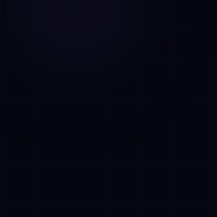
AI Assistant • AetherLink.ai
Hoi! Ik ben
AETHER
, de AI-assistent van
AetherLink. Stel me een vraag over onze
AI-diensten, of vertel me waar ik je mee
kan helpen.
Luister
Wat doet AetherLink precies?
Welke AI-diensten bieden jullie?
Vertel me over jullie team
Ik wil een kennismakingsgesprek