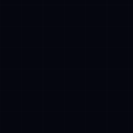
✓
Klantinteractie en sentimentanalyse
(marketing-agent)