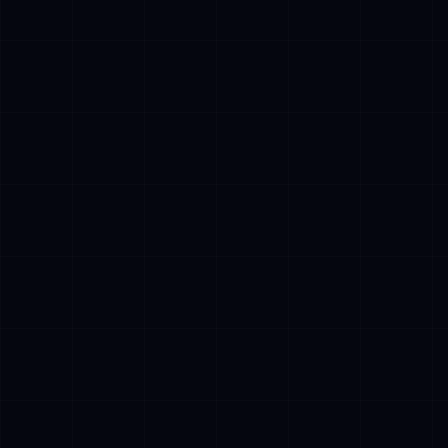
AETHER
AI Assistant • AetherLink.ai
Hoi! Ik ben
AETHER
, de AI-assistent van
AetherLink. Stel me een vraag over onze
AI-diensten, of vertel me waar ik je mee
kan helpen.
Luister
Wat doet AetherLink precies?
Welke AI-diensten bieden jullie?
Vertel me over jullie team
Ik wil een kennismakingsgesprek