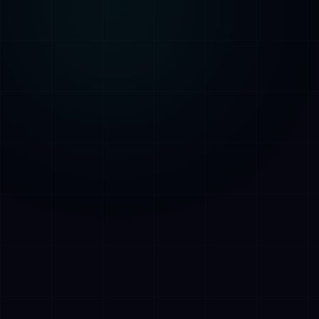
AI Assistant • AetherLink.ai
Hoi! Ik ben
AETHER
, de AI-assistent van
AetherLink. Stel me een vraag over onze
AI-diensten, of vertel me waar ik je mee
kan helpen.
Luister
Wat doet AetherLink precies?
Welke AI-diensten bieden jullie?
Vertel me over jullie team
Ik wil een kennismakingsgesprek