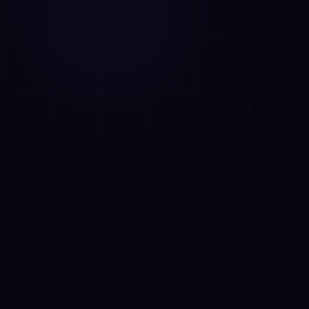
AI Assistant • AetherLink.ai
Hoi! Ik ben
AETHER
, de AI-assistent van
AetherLink. Stel me een vraag over onze
AI-diensten, of vertel me waar ik je mee
kan helpen.
Luister
Wat doet AetherLink precies?
Welke AI-diensten bieden jullie?
Vertel me over jullie team
Ik wil een kennismakingsgesprek