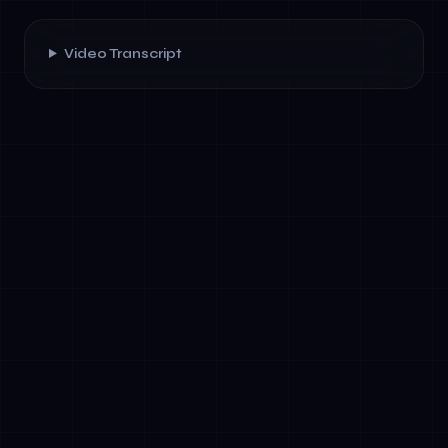
Video Transcript
✓
Doelen autonoom stellen en nastreven via
meerdere stappen
✓
Externe tools benaderen en integreren
(API's, databases,
documentopslagplaatsen)
✓
Besluiten nemen op basis van context,
beperkingen en geleerde patronen
✓
Strategieën aanpassen wanneer initiële
benaderingen falen