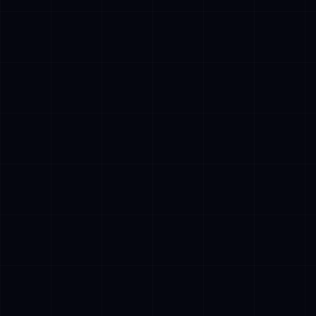
✓
Retrieval-Augmented Generation (RAG): Het
baseren van AI-reacties op
gegevensbronnen van ondernemingen