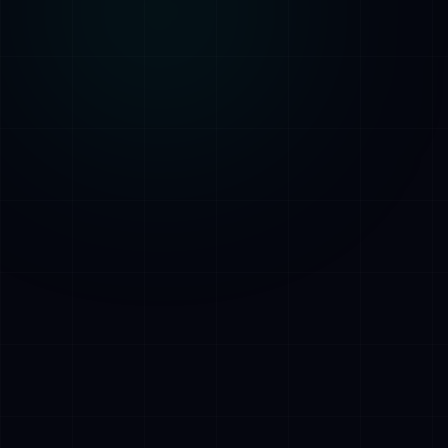
AI Assistant • AetherLink.ai
Hoi! Ik ben
AETHER
, de AI-assistent van
AetherLink. Stel me een vraag over onze
AI-diensten, of vertel me waar ik je mee
kan helpen.
Luister
Wat doet AetherLink precies?
Welke AI-diensten bieden jullie?
Vertel me over jullie team
Ik wil een kennismakingsgesprek