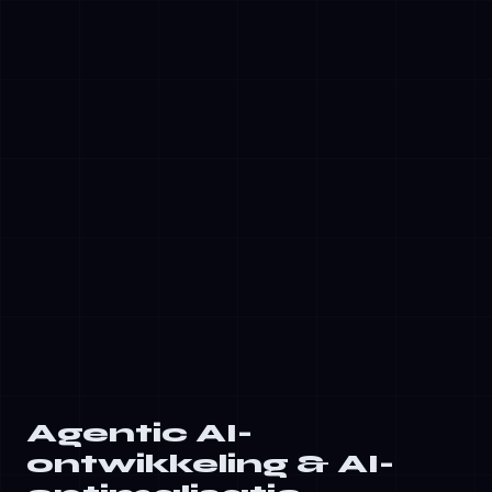
✓
Multi-Agent Orchestration: Het coördineren
van gespecialiseerde agents om complexe
problemen op te lossen
✓
Agentic Workflows: Autonome
taakuitvoering met checkpoints voor
menselijk toezicht
✓
MCP (Model Context Protocol)-servers:
Gestandaardiseerde interfaces die
naadloze integratie van agent-naar-tool
mogelijk maken
Agentic AI-
ontwikkeling & AI-