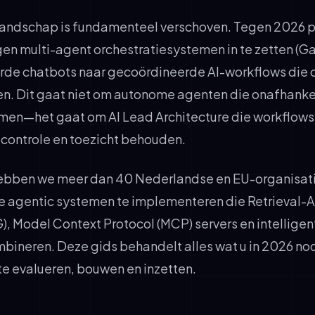
landschap is fundamenteel verschoven. Tegen 2026 
n multi-agent orchestratiesystemen in te zetten (Ga
erde chatbots naar gecoördineerde AI-workflows die 
en. Dit gaat niet om autonome agenten die onafhanke
men—het gaat om AI Lead Architecture die workflows 
controle en toezicht behouden.
 hebben we meer dan 40 Nederlandse en EU-organisat
e agentic systemen te implementeren die Retrieval
), Model Context Protocol (MCP) servers en intellige
mbineren. Deze gids behandelt alles wat u in 2026 no
e evalueren, bouwen en inzetten.