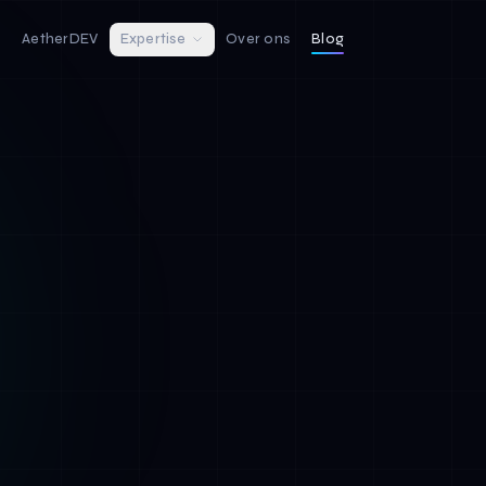
D
AetherDEV
Expertise
Over ons
Blog