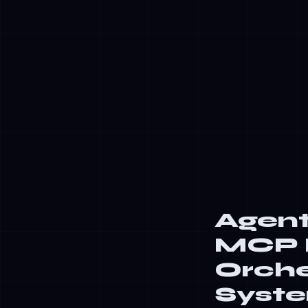
✓
Contextbehe
te voorzien
✓
Menselijk t
✓
Kostenoptim
kleinere mod
✓
Foutherstel:
Agent
MCP P
Orche
Syst