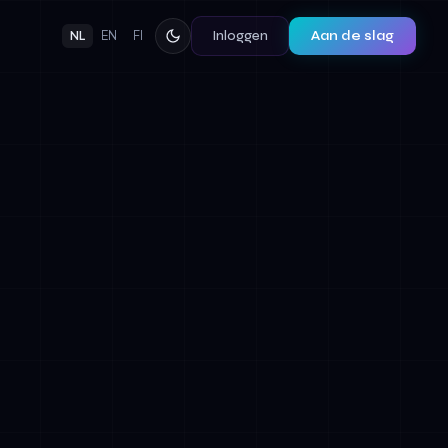
Inloggen
Aan de slag
NL
EN
FI