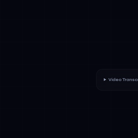
Video Transcr
✓
Workflow or