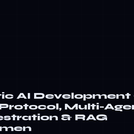
er: RAG en MCP gebruiken om agenten van real-time, releva
oezicht: Goedkeuringsmechanismen, audittrails en controlpunt
alisatie: Taken routeren naar passende modellen (GPT-4 voor 
ellen voor parsering)
 Fallback-strategieën en validatielussen implementeren
ic AI Development
rotocol, Multi-Age
stration & RAG
emen