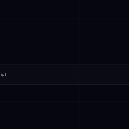
ipt
chestratie: Het coördineren van meerdere AI-taken opeenvolge