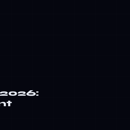
nte gegevens
en bouwen
redenering,
 2026:
nt