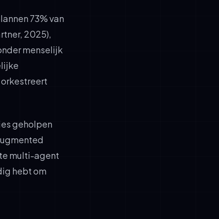
plannen 73% van
rtner, 2025),
onder menselijk
lijke
orkestreert
ies geholpen
-Augmented
nte multi-agent
dig hebt om