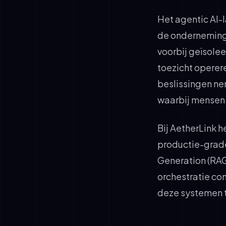
Het agentic AI-
de onderneminge
voorbij geïsole
toezicht operer
beslissingen ne
waarbij mensen 
Bij AetherLink
productie-grad
Generation (RAG
orchestratie co
deze systemen t