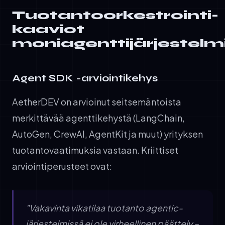
Tuotantoorkestrointi-
kaaviot
moniagenttijärjestelmi
Agent SDK -arviointikehys
AetherDEV on arvioinut seitsemäntoista
merkittävää agenttikehystä (LangChain,
AutoGen, CrewAI, AgentKit ja muut) yrityksen
tuotantovaatimuksia vastaan. Kriittiset
arviointiperusteet ovat:
"Vakavinta vikatilaa tuotanto agentic-
järjestelmissä ei ole virheellinen päättely –