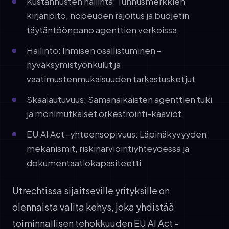
Kustannusten hallinta: Tunnusmerkkien
kirjanpito, nopeuden rajoitus ja budjetin
täytäntöönpano agenttien verkoissa
Hallinto: Ihmisen osallistuminen -
hyväksymistyönkulut ja
vaatimustenmukaisuuden tarkastusketjut
Skaalautuvuus: Samanaikaisten agenttien tuki
ja monimutkaiset orkestrointi-kaaviot
EU AI Act -yhteensopivuus: Läpinäkyvyyden
mekanismit, riskinarviointiyhteydessä ja
dokumentaatiokapasiteetti
Utrechtissa sijaitseville yrityksille on
olennaista valita kehys, joka yhdistää
toiminnallisen tehokkuuden EU AI Act -