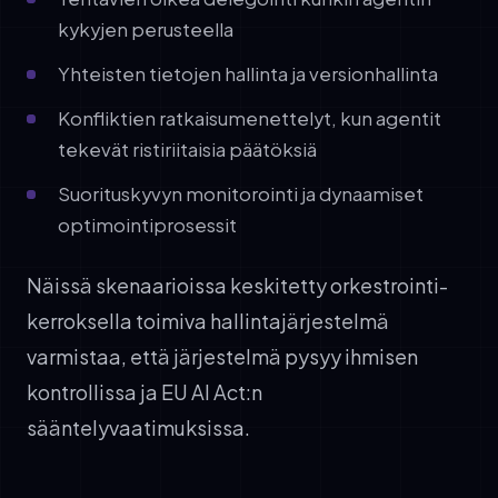
kykyjen perusteella
Yhteisten tietojen hallinta ja versionhallinta
Konfliktien ratkaisumenettelyt, kun agentit
tekevät ristiriitaisia päätöksiä
Suorituskyvyn monitorointi ja dynaamiset
optimointiprosessit
Näissä skenaarioissa keskitetty orkestrointi-
kerroksella toimiva hallintajärjestelmä
varmistaa, että järjestelmä pysyy ihmisen
kontrollissa ja EU AI Act:n
sääntelyvaatimuksissa.