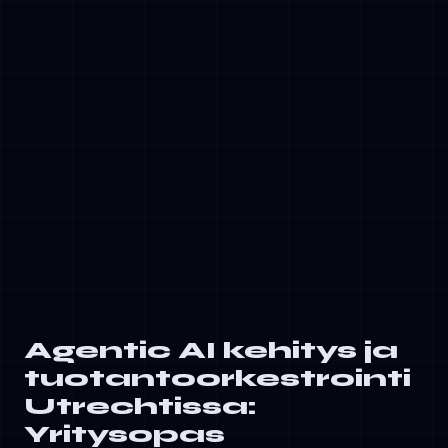
✓
Päättelykerros: Retrieval-Augmented
Generation (RAG) yhdistettynä suunnittelun
algoritmeihin
✓
Toimintakerros: Integrointi ulkoisiin
sovellusliittymiin, tietokantoihin ja
liiketoimintalogiikkaan
✓
Hallintakerros: Vaatimustenmukaisuuden
valvonta, tarkastusketjut ja ihmisen
ohitusmekanismit
Agentic AI kehitys ja
tuotantoorkestrointi
Utrechtissa:
Yritysopas