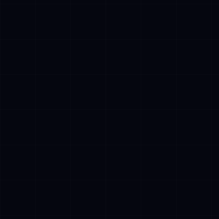
AETHER
AI Assistant • AetherLink.ai
Hei! Olen
AETHER
, AetherLinkin
tekoalyavustaja. Kysy minulta mitaa
tahansa tekoalypalveluistamme tai kerro,
miten voin auttaa.
Kuuntele
Mita AetherLink tekee?
Mitka tekoalypalvelut tarjoatte?
Kerro tiimistanne
Haluan ilmaisen konsultaation