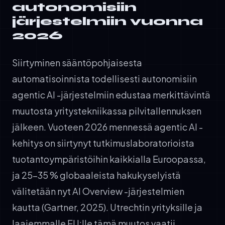
autonomisiin
järjestelmiin vuonna
2026
Siirtyminen sääntöpohjaisesta
automatisoinnista todellisesti autonomisiin
agentic AI -järjestelmiin edustaa merkittävintä
muutosta yritystekniikassa pilvitallennuksen
jälkeen. Vuoteen 2026 mennessä agentic AI -
kehitys on siirtynyt tutkimuslaboratorioista
tuotantoympäristöihin kaikkialla Euroopassa,
ja 25-35 % globaaleista hakukyselyistä
välitetään nyt AI Overview -järjestelmien
kautta (Gartner, 2025). Utrechtin yrityksille ja
laajemmalle EU:lle tämä muutos vaatii