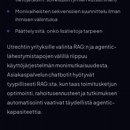
Monivaiheisten sekvenssien suunnittelu ilman
ihmisen väliintuloa
Päättely siitä, onko lisätietoja tarpeen
Utrechtin yrityksille valinta RAG:n ja agentic-
lähestymistapojen välillä riippuu
käyttöjärjestelmän monimutkaisuudesta.
Asiakaspalvelun chatbotit hyötyvät
tyypillisesti RAG:sta, kun taas toimitusketjun
optimointi, rahoitusennusteet ja tutkimuksen
automatisointi vaativat täydellistä agentic-
kapasiteettia.