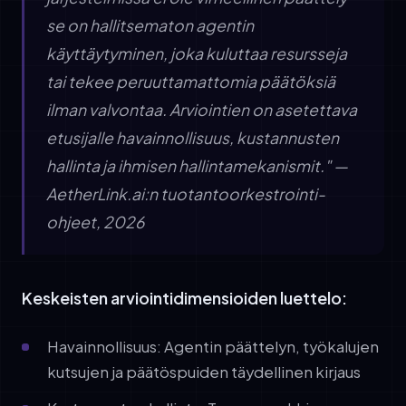
se on hallitsematon agentin
käyttäytyminen, joka kuluttaa resursseja
tai tekee peruuttamattomia päätöksiä
ilman valvontaa. Arviointien on asetettava
etusijalle havainnollisuus, kustannusten
hallinta ja ihmisen hallintamekanismit." —
AetherLink.ai:n tuotantoorkestrointi-
ohjeet, 2026
Keskeisten arviointidimensioiden luettelo:
Havainnollisuus: Agentin päättelyn, työkalujen
kutsujen ja päätöspuiden täydellinen kirjaus