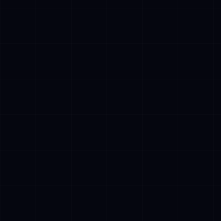
✓
Havaitsemiskerros: Moniaistinen syötteen
käsittely (teksti, kuvat, strukturoidut tiedot)