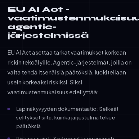
EU AI Act -
vaatimustenmukaisu
agentic-
järjestelmissä
EU AI Act asettaa tarkat vaatimukset korkean
riskin tekoälyille. Agentic-järjestelmät, joilla on
valta tehdä itsenäisiä päätöksiä, luokitellaan
usein korkeaksi riskiksi. Siksi
vaatimustenmukaisuus edellyttää:
Läpinäkyvyyden dokumentaatio: Selkeät
selitykset siitä, kuinka järjestelmä tekee
päätöksiä
Riskinarviointi: Systemaattinen arviointi