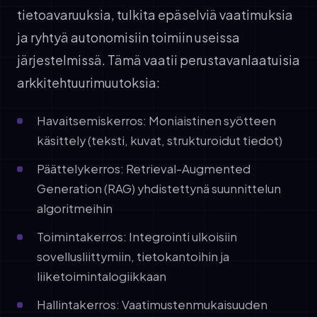
tietoavaruuksia, tulkita epäselviä vaatimuksia
ja ryhtyä autonomisiin toimiin useissa
järjestelmissä. Tämä vaatii perustavanlaatuisia
arkkitehtuurimuutoksia:
Havaitsemiskerros: Moniaistinen syötteen
käsittely (teksti, kuvat, strukturoidut tiedot)
Päättelykerros: Retrieval-Augmented
Generation (RAG) yhdistettynä suunnittelun
algoritmeihin
Toimintakerros: Integrointi ulkoisiin
sovellusliittymiin, tietokantoihin ja
liiketoimintalogiikkaan
Hallintakerros: Vaatimustenmukaisuuden