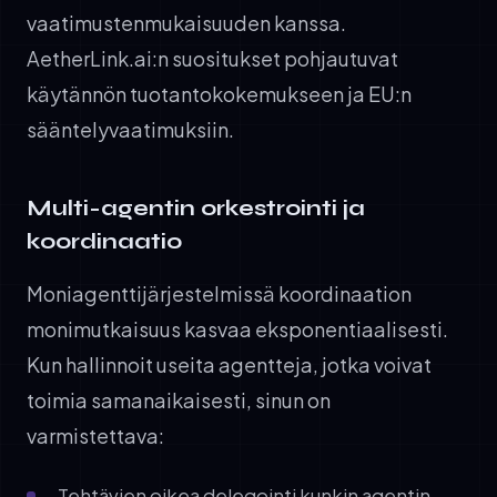
vaatimustenmukaisuuden kanssa.
AetherLink.ai:n suositukset pohjautuvat
käytännön tuotantokokemukseen ja EU:n
sääntelyvaatimuksiin.
Multi-agentin orkestrointi ja
koordinaatio
Moniagenttijärjestelmissä koordinaation
monimutkaisuus kasvaa eksponentiaalisesti.
Kun hallinnoit useita agentteja, jotka voivat
toimia samanaikaisesti, sinun on
varmistettava:
Tehtävien oikea delegointi kunkin agentin