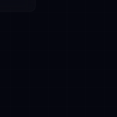
ksessä, ja
utonomisesti.
kaista
hdistäminen