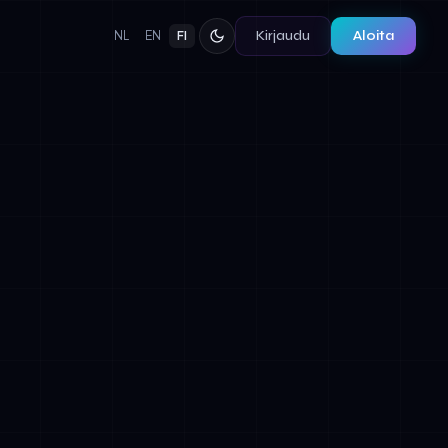
Kirjaudu
Aloita
NL
EN
FI