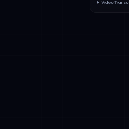
Video Transcr
✓
Sekvenssinen
tulokset ruok
vaatimustenm
✓
Hierarkkinen
verkkotunnus
liiketoiminta
✓
Vertaisverkk
Sopiva dynaa
mukauttamis
✓
Hybridimalli
vaiheen ja ko