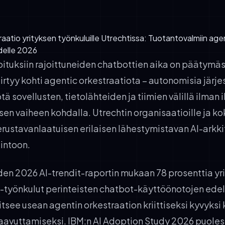
raatio yrityksen työnkuluille Utrechtissa: Tuotantovalmiin age
delle 2026
koituksiin rajoittuneiden chatbottien aika on päätymä
iirtyy kohti agentic orkestraatiota – autonomisia järje
tä sovellusten, tietolähteiden ja tiimien välillä ilman
isen vaiheen kohdalla. Utrechtin organisaatioille ja k
rustavanlaatuisen erilaisen lähestymistavan AI-arkkit
lintoon.
den 2026 AI-trendit-raportin mukaan 78 prosenttia yri
-työnkulut perinteisten chatbot-käyttöönotojen edell
tsee usean agentin orkestraation kriittiseksi kyvyksi k
saavuttamiseksi. IBM:n AI Adoption Study 2026 puoles