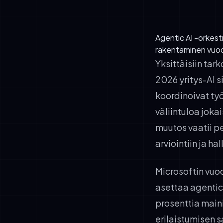
Agentic AI -orkest
rakentaminen vuo
Yksittäisiin tar
2026 yritys-AI s
koordinoivat työ
väliintuloa joka
muutos vaatii pe
arviointiin ja hal
Microsoftin vuo
asettaa agentic
prosenttia maini
erilaistumisen 