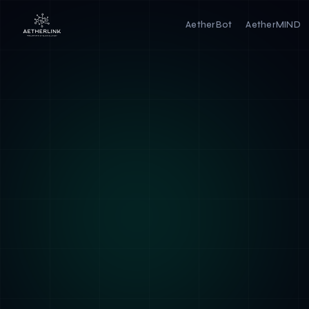
AetherBot
AetherMIND