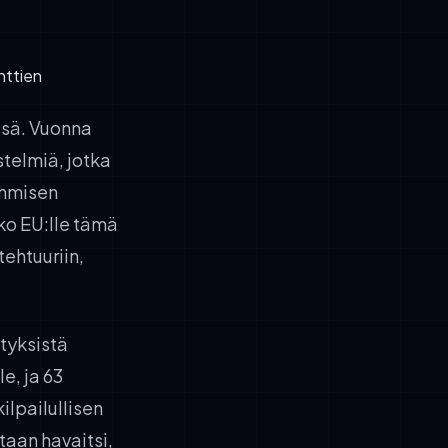
nttien
ssä. Vuonna
stelmiä, jotka
 ihmisen
oko EU:lle tämä
ehtuuriin,
tyksistä
e, ja 63
ilpailullisen
taan havaitsi,