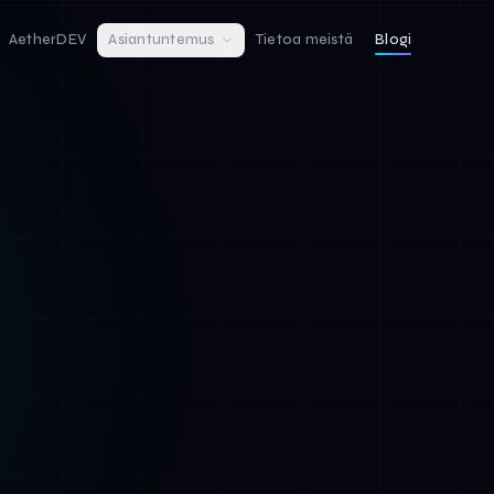
AetherDEV
Asiantuntemus
Tietoa meistä
Blogi